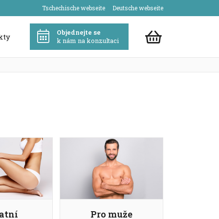
Tschechische webseite
Deutsche webseite
Objednejte se
kty
k nám na konzultaci
atní
Pro muže