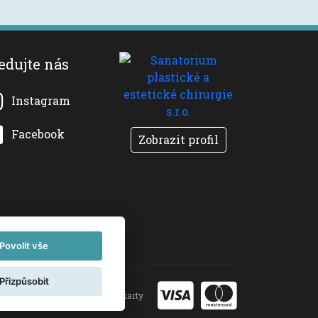
edujte nás
Instagram
Facebook
Zobrazit profil
Povolit vše
Přizpůsobit
Akceptujeme platební karty