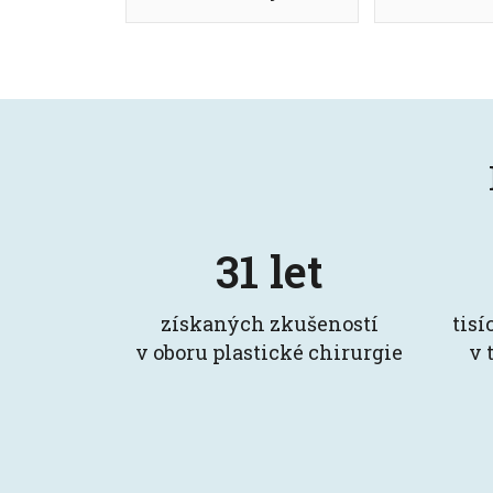
31 let
získaných zkušeností
tisí
v oboru plastické chirurgie
v 