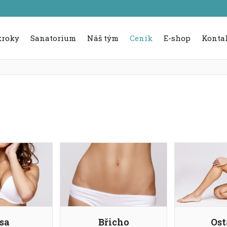
kroky
Sanatorium
Náš tým
Ceník
E-shop
Konta
sa
Břicho
Ost