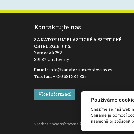
Kontaktujte nás
SANATORIUM PLASTICKÉ A ESTETICKÉ
CHIRURGIE, s.r.o.
Zámecká 252
391 37 Chotoviny
Email:
info@sanatoriumchotoviny.cz
Telefon:
+420 381 284 335
Více informací
Používáme cooki
Snažíme se náš web n
Sbíráme je pomocí coo
následně přizpůsobit 
Všechna práva vyhrazena © 2022, Sanatorium plastické a est