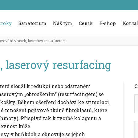
kroky
Sanatorium
Náš tým
Ceník
E-shop
Konta
zování vrásek, laserový resurfacing
 laserový resurfacing
terá slouží k redukci nebo odstranění
C
Laserovým „obroušením“ (resurfacingem) se
kožky. Během ošetření dochází ke stimulaci
 množení pojivové tkáně fibroblastů, které
hmoty). Přispívá tak k tvorbě kolagenu a
pevnost kůže.
esy v buňkách a obnovuje se jejich