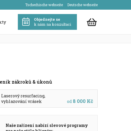
Tschechische webseite
Deutsche webseite
Objednejte se
kty
k nám na konzultaci
eník zákroků & úkonů
Laserový resurfacing,
8 000 Kč
vyhlazování vrásek
od
Naše zařízení nabízí slevové programy
pro naše stále klienty: