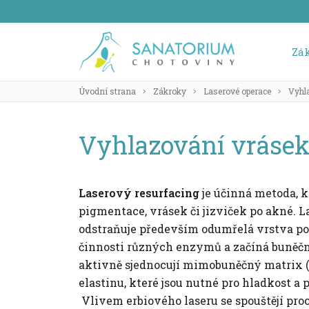
Zá
Úvodní strana
Zákroky
Laserové operace
Vyhla
Vyhlazování vrásek,
Laserový resurfacing
je účinná metoda, k
pigmentace, vrásek či jizviček po akné. 
odstraňuje především odumřelá vrstva po
činnosti různých enzymů a začíná buněčné
aktivně sjednocují mimobuněčný matrix (
elastinu, které jsou nutné pro hladkost a 
Vlivem erbiového laseru se spouštějí proc