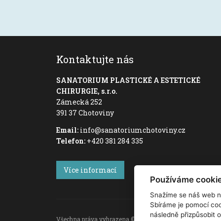
Kontaktujte nás
SANATORIUM PLASTICKÉ A ESTETICKÉ
CHIRURGIE, s.r.o.
Zámecká 252
391 37 Chotoviny
Email:
info@sanatoriumchotoviny.cz
Telefon:
+420 381 284 335
Více informací
Používáme cooki
Snažíme se náš web n
Sbíráme je pomocí coo
následně přizpůsobit 
Všechna práva vyhrazena © 2022, Sanatorium plastické a est