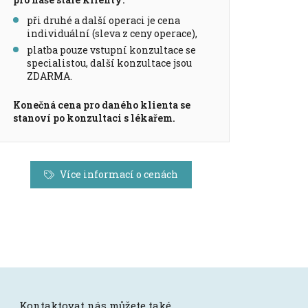
při druhé a další operaci je cena
individuální (sleva z ceny operace),
platba pouze vstupní konzultace se
specialistou, další konzultace jsou
ZDARMA.
Konečná cena pro daného klienta se
stanoví po konzultaci s lékařem.
Více informací o cenách
Kontaktovat nás můžete také