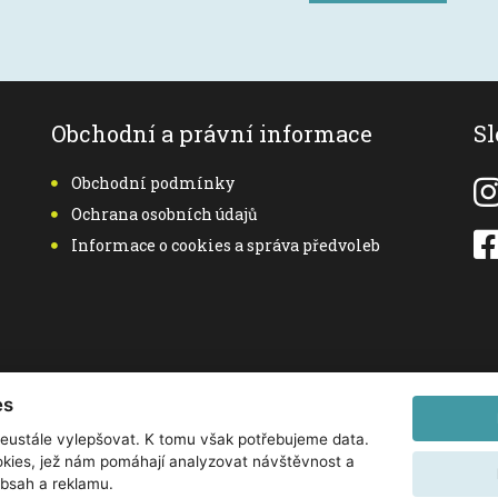
Obchodní a právní informace
Sl
Obchodní podmínky
Ochrana osobních údajů
Informace o cookies a správa předvoleb
es
eustále vylepšovat. K tomu však potřebujeme data.
kies, jež nám pomáhají analyzovat návštěvnost a
obsah a reklamu.
etické chirurgie, s.r.o.