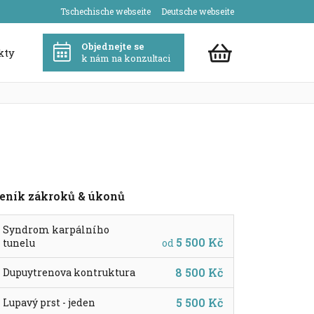
Tschechische webseite
Deutsche webseite
Objednejte se
kty
k nám na konzultaci
eník zákroků & úkonů
Syndrom karpálního
5 500 Kč
tunelu
od
8 500 Kč
Dupuytrenova kontruktura
5 500 Kč
Lupavý prst - jeden