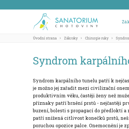
Zá
Úvodní strana
Zákroky
Chirurgie ruky
Syndrom
Syndrom karpálníh
Syndrom karpálního tunelu patří k nejča
je možno jej zařadit mezi civilizační one
produktivním věku, častěji ženy než muže 
příznaky patří brnění prstů - nejčastěji pr
buzení, bolesti s propagací do předloktí 
patří snížená citlivost konečků prstů, n
poruchou opozice palce. Onemocnění je z