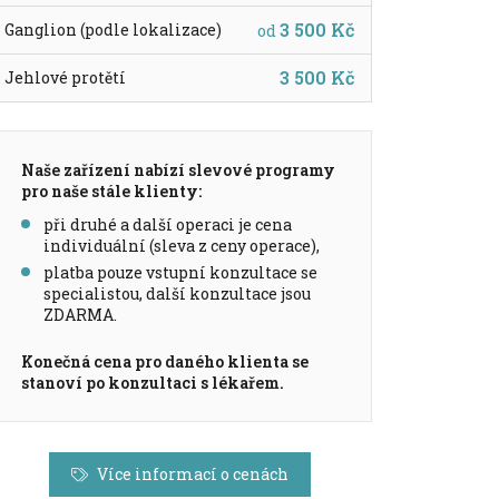
3 500 Kč
Ganglion (podle lokalizace)
od
3 500 Kč
Jehlové protětí
Naše zařízení nabízí slevové programy
pro naše stále klienty:
při druhé a další operaci je cena
individuální (sleva z ceny operace),
platba pouze vstupní konzultace se
specialistou, další konzultace jsou
ZDARMA.
Konečná cena pro daného klienta se
stanoví po konzultaci s lékařem.
Více informací o cenách