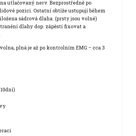
k na utlačovaný nerv. Bezprostředně po
lidové pozici. Ostatní obtíže ustupují během
iložena sádrová dlaha. (prsty jsou volné)
ranění dlahy dop. zápěstí fixovat a
.
volna, plná je až po kontrolním EMG – cca 3
-10dní)
zvy
eraci