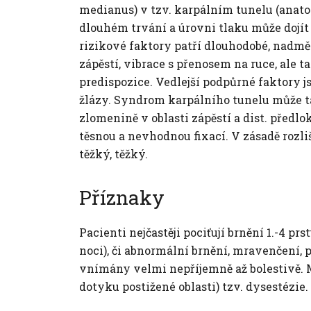
medianus) v tzv. karpálním tunelu (anato
dlouhém trvání a úrovni tlaku může dojí
rizikové faktory patří dlouhodobé, nadmě
zápěstí, vibrace s přenosem na ruce, ale 
predispozice. Vedlejší podpůrné faktory j
žlázy. Syndrom karpálního tunelu může ta
zlomenině v oblasti zápěstí a dist. předl
těsnou a nevhodnou fixací. V zásadě rozli
těžký, těžký.
Příznaky
Pacienti nejčastěji pociťují brnění 1.-4 pr
noci), či abnormální brnění, mravenčení, p
vnímány velmi nepříjemně až bolestivě. 
dotyku postižené oblasti) tzv. dysestézie.