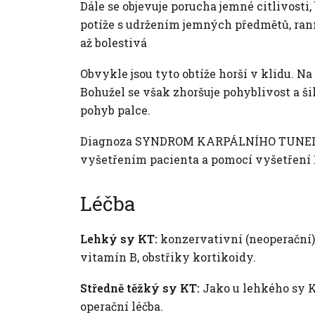
Dále se objevuje porucha jemné citlivosti, 
potíže s udržením jemných předmětů, ranní
až bolestivá
Obvykle jsou tyto obtíže horší v klidu. Na
Bohužel se však zhoršuje pohyblivost a ši
pohyb palce.
Diagnoza SYNDROM KARPÁLNÍHO TUNELU 
vyšetřením pacienta a pomocí vyšetření
Léčba
Lehký sy KT:
konzervativní (neoperační)
vitamín B, obstřiky kortikoidy.
Středně těžký sy KT:
Jako u lehkého sy K
operační léčba.