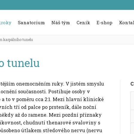
kroky
Sanatorium
Náš tým
Ceník
E-shop
Konta
 karpálního tunelu
o tunelu
stějším onemocněním ruky. V jistém smyslu
C
mocnění současnosti. Postihuje osoby v
a to v poměru cca 2:1. Mezi hlavní klinické
vních tří od palce po prsteník, dále noční
a někdy až do ramene. Mezi pozdní příznaky
ešikovnost, chudnutí thenarové svaloviny s
působeno útlakem středového nervu (nervu