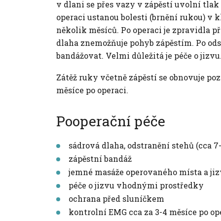
v dlani se přes vazy v zápěstí uvolní tla
operaci ustanou bolesti (brnění rukou) v k
několik měsíců. Po operaci je zpravidla př
dlaha znemožňuje pohyb zápěstím. Po odst
bandážovat. Velmi důležitá je péče o jizvu
Zátěž ruky včetně zápěstí se obnovuje poz
měsíce po operaci.
Pooperační péče
sádrová dlaha, odstranění stehů (cca 7
zápěstní bandáž
jemné masáže operovaného místa a ji
péče o jizvu vhodnými prostředky
ochrana před sluníčkem
kontrolní EMG cca za 3-4 měsíce po op