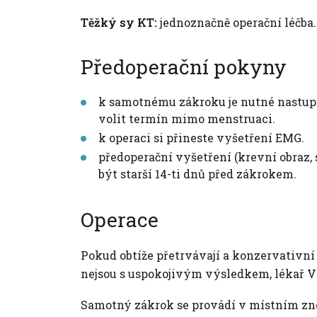
Těžký sy KT:
jednoznačně operační léčba.
Předoperační pokyny
k samotnému zákroku je nutné nastupov
volit termín mimo menstruaci.
k operaci si přineste vyšetření EMG.
předoperační vyšetření (krevní obraz,
být starší 14-ti dnů před zákrokem.
Operace
Pokud obtíže přetrvávají a konzervativní 
nejsou s uspokojivým výsledkem, lékař V
Samotný zákrok se provádí v místním zne