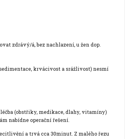
at zdrávý/á, bez nachlazení, u žen dop.
 sedimentace, krvácivost a srážlivost) nesmí
léčba (obstřiky, medikace, dlahy, vitamíny)
ám nabídne operační řešení.
citlivění a trvá cca 30minut. Z malého řezu