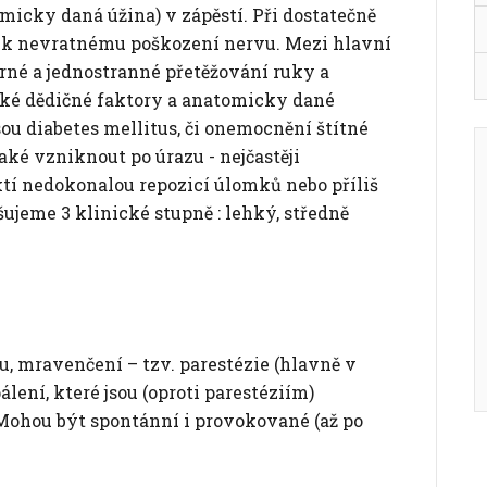
micky daná úžina) v zápěstí. Při dostatečně
t k nevratnému poškození nervu. Mezi hlavní
rné a jednostranné přetěžování ruky a
také dědičné faktory a anatomicky dané
sou diabetes mellitus, či onemocnění štítné
ké vzniknout po úrazu - nejčastěji
oktí nedokonalou repozicí úlomků nebo příliš
šujeme 3 klinické stupně : lehký, středně
stu, mravenčení – tzv. parestézie (hlavně v
álení, které jsou (oproti parestéziím)
Mohou být spontánní i provokované (až po