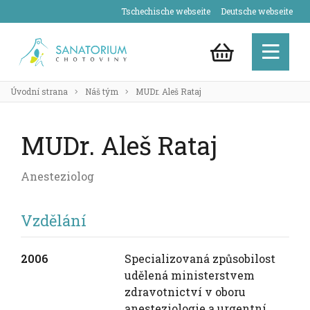
Tschechische webseite
Deutsche webseite
Úvodní strana
Náš tým
MUDr. Aleš Rataj
MUDr. Aleš Rataj
Anesteziolog
Vzdělání
2006
Specializovaná způsobilost
udělená ministerstvem
zdravotnictví v oboru
anesteziologie a urgentní