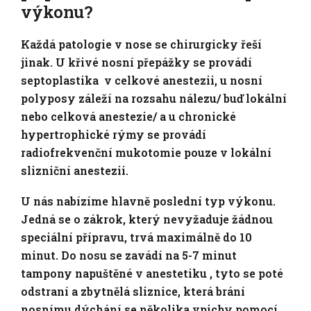
výkonu?
Každá patologie v nose se chirurgicky řeší
jinak. U křivé nosní přepážky se provádí
septoplastika v celkové anestezii, u nosní
polyposy záleží na rozsahu nálezu/ buď lokální
nebo celková anestezie/ a u chronické
hypertrophické rýmy se provádí
radiofrekvenční mukotomie
pouze v lokální
slizniční anestezii.
U nás nabízíme hlavně poslední typ výkonu.
Jedná se o zákrok, který nevyžaduje žádnou
speciální přípravu, trvá maximálně do 10
minut. Do nosu se zavádí na 5-7 minut
tampony napuštěné v anestetiku , tyto se poté
odstraní a zbytnělá sliznice, která brání
nosnímu dýchání se několika vpichy pomocí