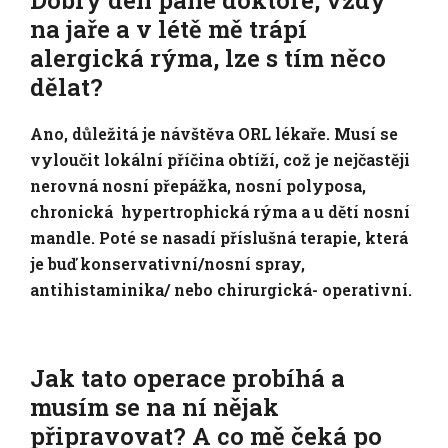
Dobrý den pane doktore, vždy
na jaře a v létě mě trápí
alergická rýma, lze s tím něco
dělat?
Ano, důležitá je návštěva ORL lékaře. Musí se
vyloučit lokální příčina obtíží, což je nejčastěji
nerovná nosní přepážka, nosní polyposa,
chronická hypertrophická rýma a u dětí nosní
mandle. Poté se nasadí příslušná terapie, která
je buď konservativní/nosní spray,
antihistaminika/ nebo chirurgická- operativní.
Jak tato operace probíhá a
musím se na ní nějak
připravovat? A co mě čeká po