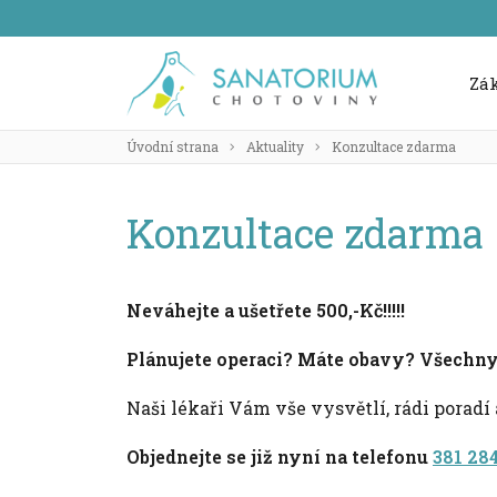
Zá
Úvodní strana
Aktuality
Konzultace zdarma
Konzultace zdarma
Neváhejte a ušetřete 500,-Kč!!!!!
Plánujete operaci? Máte obavy? Všechny 
Naši lékaři Vám vše vysvětlí, rádi porad
Objednejte se již nyní na telefonu
381 28