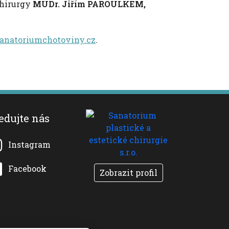
chirurgy
MUDr. Jiřím PAROULKEM,
anatoriumchotoviny.cz
.
edujte nás
Instagram
Facebook
Zobrazit profil